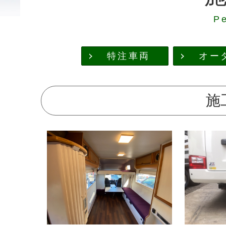
P
特注車両
オー
施